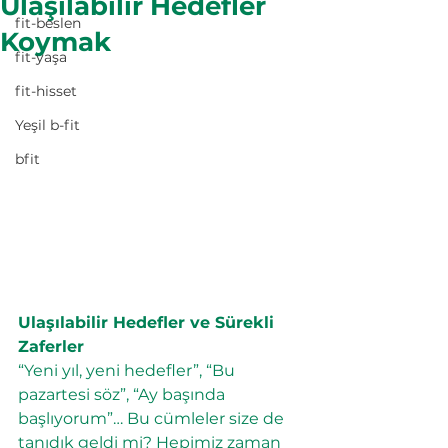
Ulaşılabilir Hedefler
fit-beslen
Koymak
fit-yaşa
fit-hisset
Yeşil b-fit
bfit
Ulaşılabilir Hedefler ve Sürekli 
Zaferler
“Yeni yıl, yeni hedefler”, “Bu 
pazartesi söz”, “Ay başında 
başlıyorum”… Bu cümleler size de 
tanıdık geldi mi? Hepimiz zaman 