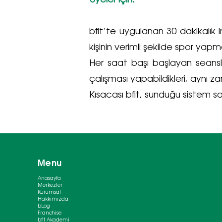
Üyeler için:
bfit’te uygulanan 30 dakikalık
kişinin verimli şekilde spor yapm
Her saat başı başlayan seansl
çalışması yapabildikleri, aynı z
Kısacası bfit, sunduğu sistem say
Menu
Anasayfa
Merkezler
Kurumsal
Hakkımızda
bLog
Franchise
bfit Akademi