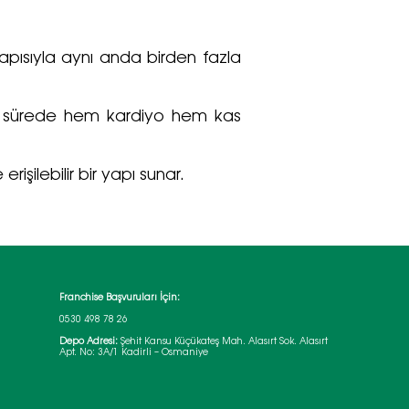
apısıyla aynı anda birden fazla
sa sürede hem kardiyo hem kas
işilebilir bir yapı sunar.
Franchise Başvuruları İçin:
0530 498 78 26
Depo Adresi:
Şehit Kansu Küçükateş Mah. Alasırt Sok. Alasırt
Apt. No: 3A/1 Kadirli – Osmaniye