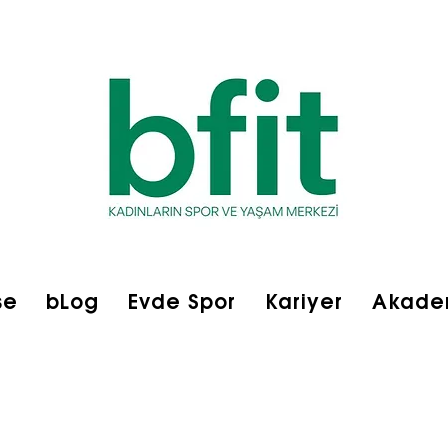
se
bLog
Evde Spor
Kariyer
Akade