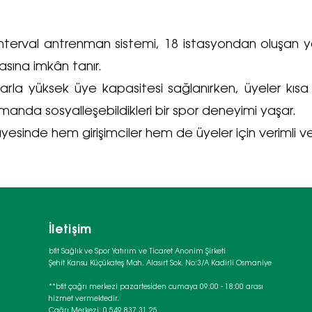
 interval antrenman sistemi, 18 istasyondan oluşan y
asına imkân tanır.
arla yüksek üye kapasitesi sağlanırken, üyeler kı
amanda sosyalleşebildikleri bir spor deneyimi yaşar.
esinde hem girişimciler hem de üyeler için verimli ve er
İletişim
bfit Sağlık ve Spor Yatırım ve Ticaret Anonim Şirketi
Şehit Kansu Küçükateş Mah. Alasırt Sok. No:3/A Kadirli Osmaniye
**bfit çağrı merkezi pazartesiden cumaya 09:00 - 18:00 arası
hizmet vermektedir.
Çağrı Merkezi: 0 549 837 31 25