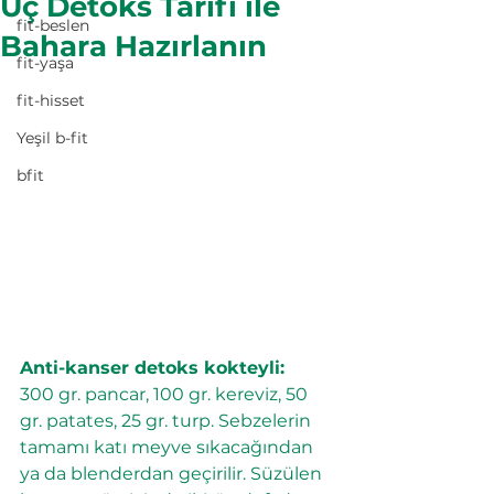
Üç Detoks Tarifi ile
fit-beslen
Bahara Hazırlanın
fit-yaşa
fit-hisset
Yeşil b-fit
bfit
Anti-kanser detoks kokteyli:
300 gr. pancar, 100 gr. kereviz, 50 
gr. patates, 25 gr. turp. Sebzelerin 
tamamı katı meyve sıkacağından 
ya da blenderdan geçirilir. Süzülen 