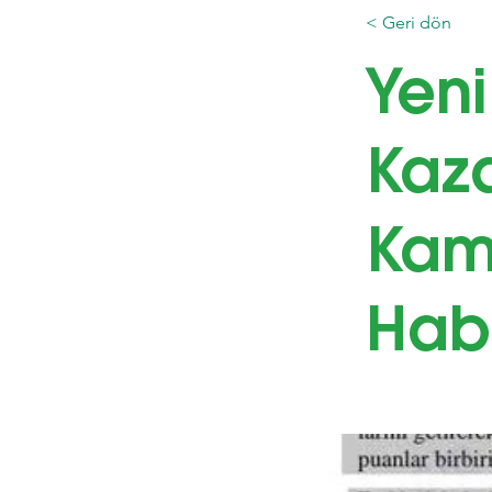
< Geri dön
Yeni
Kaz
Kam
Hab