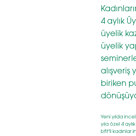
Kadınları
4 aylık Üy
üyelik ka
üyelik y
seminerle
alışveriş
biriken p
dönüşüyo
Yeni yılda inc
yıla özel 4 aylı
bfit'li kadınla