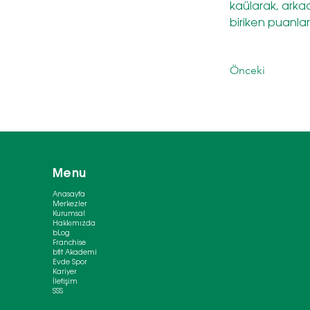
kaülarak, arkada
biriken puanla
Önceki
Menu
Anasayfa
Merkezler
Kurumsal
Hakkımızda
bLog
Franchise
bfit Akademi
Evde Spor
Kariyer
İletişim
SSS