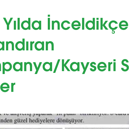
 Yılda İnceldikçe
andıran
panya/Kayseri S
er