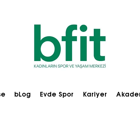
se
bLog
Evde Spor
Kariyer
Akade