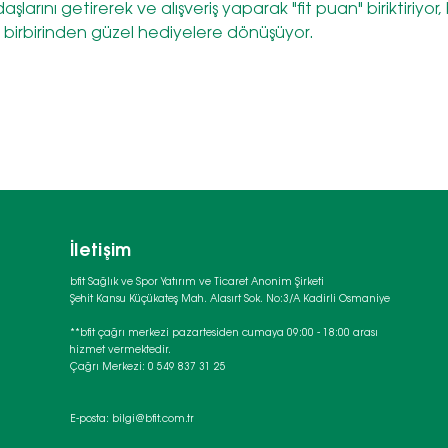
şlarını getirerek ve alışveriş yaparak "fit puan" biriktiriyor
r birbirinden güzel hediyelere dönüşüyor.
İletişim
bfit Sağlık ve Spor Yatırım ve Ticaret Anonim Şirketi
Şehit Kansu Küçükateş Mah. Alasırt Sok. No:3/A Kadirli Osmaniye
**bfit çağrı merkezi pazartesiden cumaya 09:00 - 18:00 arası
hizmet vermektedir.
Çağrı Merkezi: 0 549 837 31 25
E-posta:
bilgi@bfit.com.tr