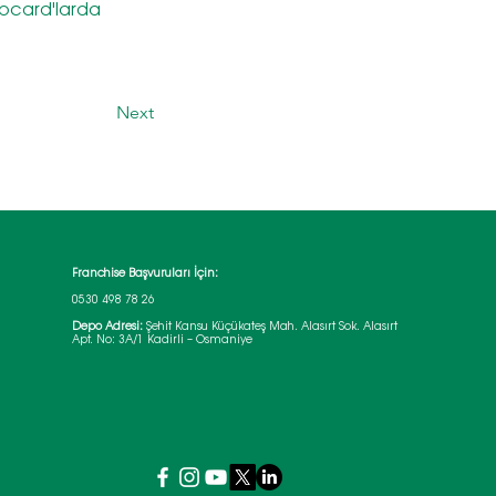
, bcard'larda 
Next
Franchise Başvuruları İçin:
0530 498 78 26
Depo Adresi:
Şehit Kansu Küçükateş Mah. Alasırt Sok. Alasırt
Apt. No: 3A/1 Kadirli – Osmaniye