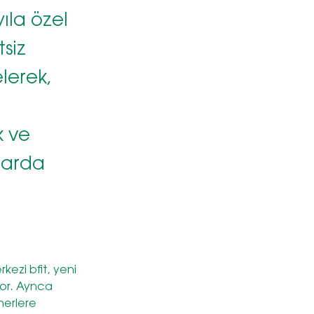
ıla özel
tsiz
elerek,
k ve
'larda
ezi bfit, yeni 
ıyor. Aynca 
nerlere 