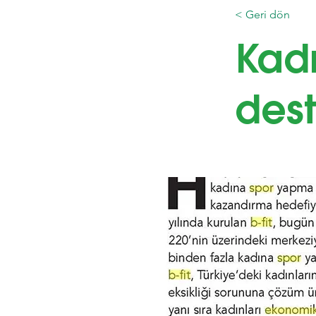
< Geri dön
Kadı
des