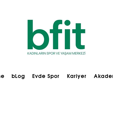
se
bLog
Evde Spor
Kariyer
Akade