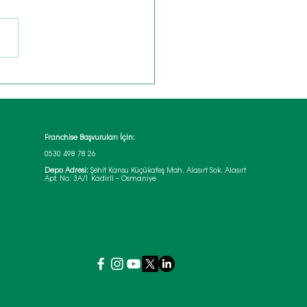
etoks Tarifi ile
ra Hazırlanın
Franchise Başvuruları İçin:
0530 498 78 26
Depo Adresi:
Şehit Kansu Küçükateş Mah. Alasırt Sok. Alasırt
Apt. No: 3A/1 Kadirli – Osmaniye