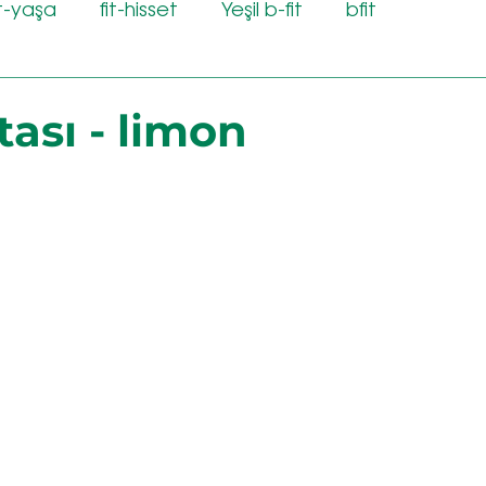
it-yaşa
fit-hisset
Yeşil b-fit
bfit
ası - limon