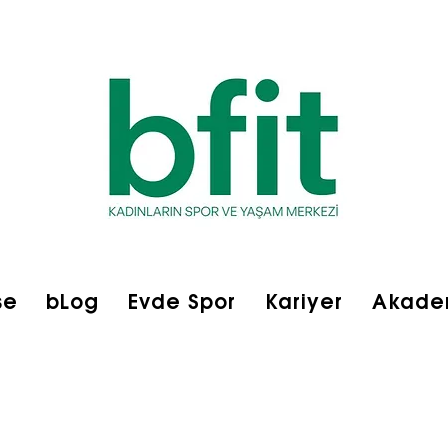
se
bLog
Evde Spor
Kariyer
Akade