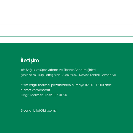
Avokado Hakkında
Üç D
Bilinmeyen 7 Şaşırtıcı
Baha
Gerçek
İletişim
bfit Sağlık ve Spor Yatırım ve Ticaret Anonim Şirketi
Şehit Kansu Küçükateş Mah. Alasırt Sok. No:3/A Kadirli Osmaniye
**bfit çağrı merkezi pazartesiden cumaya 09:00 - 18:00 arası
hizmet vermektedir.
Çağrı Merkezi: 0 549 837 31 25
E-posta:
bilgi@bfit.com.tr