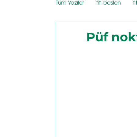
Tüm Yazılar
fit-beslen
f
Püf nokt