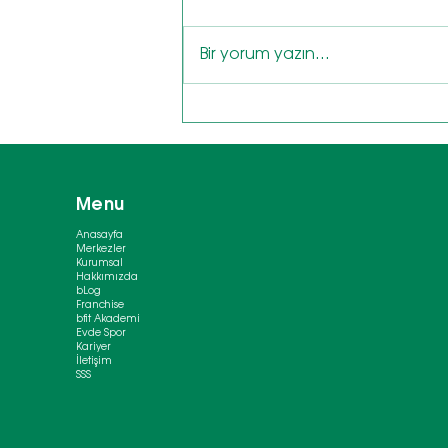
Bir yorum yazın...
Kinoa: Süper Besin ve 3
Pratik Tarif
Menu
Anasayfa
Merkezler
Kurumsal
Hakkımızda
bLog
Franchise
bfit Akademi
Evde Spor
Kariyer
İletişim
SSS