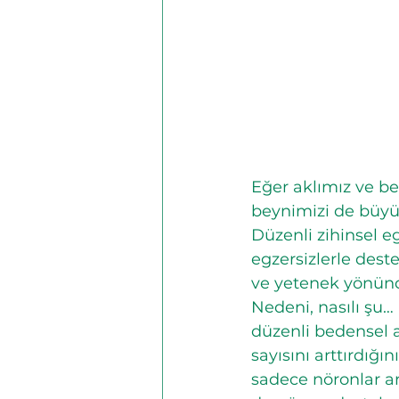
Eğer aklımız ve bed
beynimizi de büy
Düzenli zihinsel 
egzersizlerle dest
ve yetenek yönünde
Nedeni, nasılı şu… 
düzenli bedensel 
sayısını arttırdığın
sadece nöronlar ar