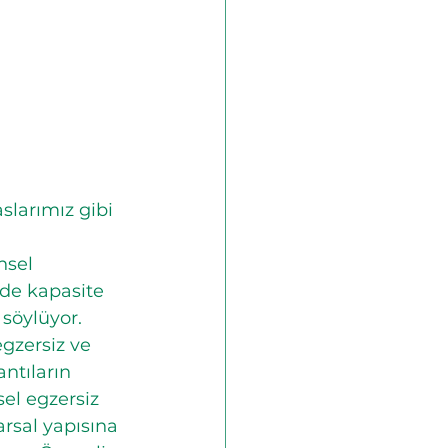
slarımız gibi 
nsel 
 de kapasite 
söylüyor. 
egzersiz ve 
ntıların 
sel egzersiz 
rsal yapısına 