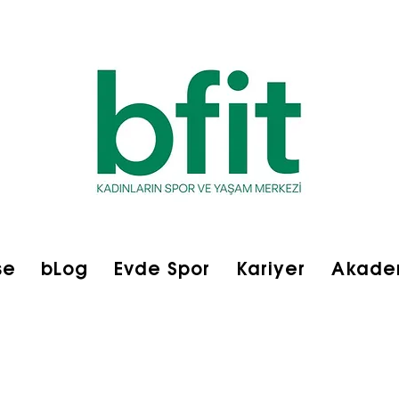
se
bLog
Evde Spor
Kariyer
Akade