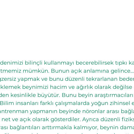
enimizi bilinçli kullanmayı becerebilirsek tıpkı ka
ütmemiz mümkün. Bunun açık anlamına gelince…
egzersiz yapmak ve bunu düzenli tekrarlanan bede
eklemek beynimizi hacim ve ağırlık olarak değilse
n kesinlikle büyütür. Bunu beyin araştırmacıları 
Bilim insanları farklı çalışmalarda yoğun zihinsel 
antrenman yapmanın beyinde nöronlar arası bağla
ı net ve açık olarak gösterdiler. Ayrıca düzenli fizik
ası bağlantıları arttırmakla kalmıyor, beynin dama