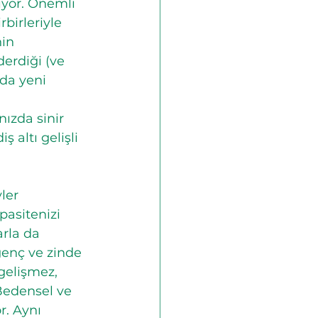
ıyor. Önemli 
birleriyle 
in 
erdiği (ve 
nda yeni 
ızda sinir 
ş altı gelişli 
ler 
pasitenizi 
rla da 
enç ve zinde 
gelişmez, 
 Bedensel ve 
. Aynı 