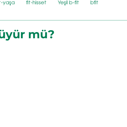
it-yaşa
fit-hisset
Yeşil b-fit
bfit
büyür mü?