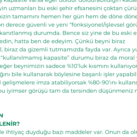
 kapasite varsa eğer doldur doldurabildiğin kadar
eyin uzmanları bu eski şehir efsanesini çoktan çürü
mizin tamamını hemen her gün hem de döne döne
on derece güvenli ve yeni “fonksiyonel/işlevsel gö
 kanıtlanmış durumda. Bence siz yine de bu eski 
in, hatta ben de edeyim. Çünkü beyni biraz 
 biraz da gizemli tutmamızda fayda var. Ayrıca y
u “kullanılmamış kapasite” durumu biraz da moral 
eğer beynimizin sadece %10’luk kısmını kullanıyor
nı bile kullanarak böylesine başarılı işler yapabil
el gelişmelere imza atabiliyorsak %80-90’ını kullan
i bu iyimser görüşü tam da tersinden düşünmeni
N
LENİR?
kle ihtiyaç duyduğu bazı maddeler var. Onun da o