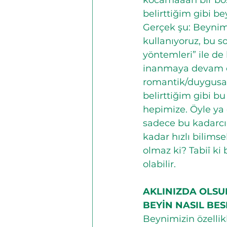
kocamaaan bir boş
belirttiğim gibi b
Gerçek şu: Beyni
kullanıyoruz, bu s
yöntemleri” ile de
inanmaya devam ed
romantik/duygusal,
belirttiğim gibi b
hepimize. Öyle ya 
sadece bu kadarcığı
kadar hızlı bilims
olmaz ki? Tabiî k
olabilir.
AKLINIZDA OLSU
BEYİN NASIL BES
Beynimizin özelli