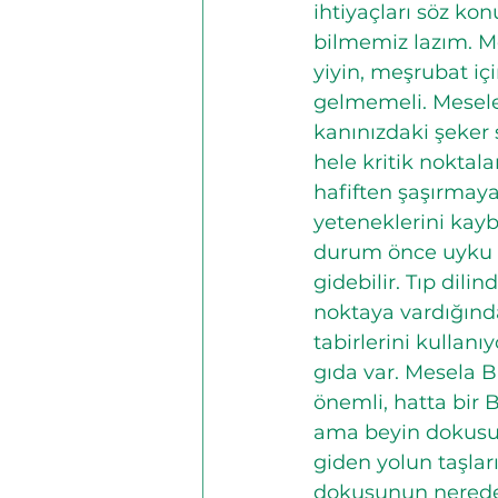
ihtiyaçları söz ko
bilmemiz lazım. M
yiyin, meşrubat iç
gelmemeli. Mesele s
kanınızdaki şeker 
hele kritik nokta
hafiften şaşırmaya
yeteneklerini kayb
durum önce uyku h
gidebilir. Tıp dili
noktaya vardığınd
tabirlerini kulla
gıda var. Mesela B 
önemli, hatta bir 
ama beyin dokusu 
giden yolun taşlar
dokusunun neredeys