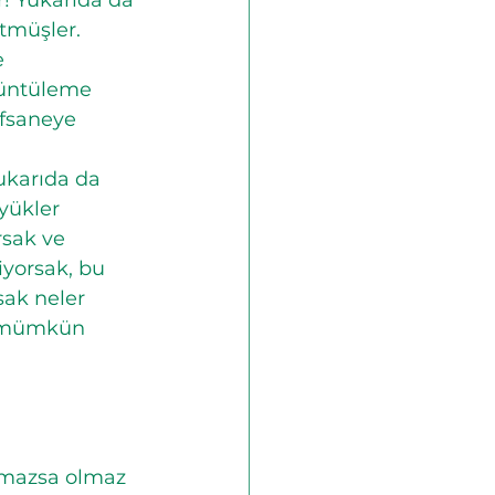
! Yukarıda da 
tmüşler. 
 
rüntüleme 
efsaneye 
ukarıda da 
yükler 
sak ve 
iyorsak, bu 
sak neler 
z mümkün 
lmazsa olmaz 