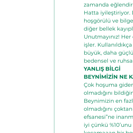
zamanda eğlendiriyo
Hatta iyileştiriyor
hoşgörülü ve bilge 
diğer bellek kayıp
Unutmayınız! Her o
işler. Kullanıldıkç
büyük, daha güçlü 
bedensel ve ruhsal
YANLIŞ BİLGİ
BEYNİMİZİN NE 
Çok hoşuma giden,
olmadığını bildiği
Beynimizin en faz
olmadığını çoktan 
efsanesi”ne inanma
iyi çünkü %10’unu 