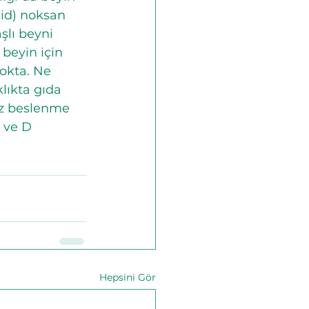
id) noksan 
şlı beyni 
 beyin için 
nokta. Ne 
klıkta gıda 
iz beslenme 
 ve D 
Hepsini Gör