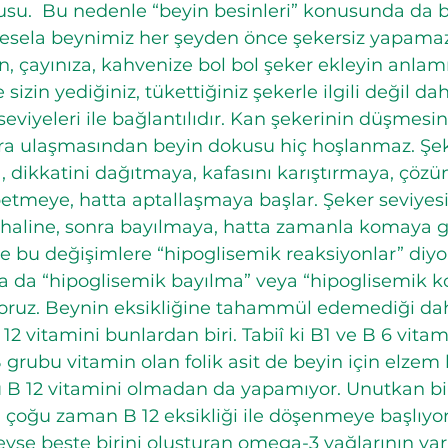
nusu.  Bu nedenle “beyin besinleri” konusunda da bi
esela beynimiz her şeyden önce şekersiz yapamaz
in, çayınıza, kahvenize bol bol şeker ekleyin anlam
izin yediğiniz, tükettiğiniz şekerle ilgili değil da
seviyeleri ile bağlantılıdır. Kan şekerinin düşmesi
lara ulaşmasından beyin dokusu hiç hoşlanmaz. Şe
, dikkatini dağıtmaya, kafasını karıştırmaya, çözü
etmeye, hatta aptallaşmaya başlar. Şeker seviyesi
aline, sonra bayılmaya, hatta zamanla komaya g
nde bu değişimlere “hipoglisemik reaksiyonlar” diyo
a da “hipoglisemik bayılma” veya “hipoglisemik 
nıyoruz. Beynin eksikliğine tahammül edemediği da
12 vitamini bunlardan biri. Tabiî ki B1 ve B 6 vitam
B grubu vitamin olan folik asit de beyin için elzem
B 12 vitamini olmadan da yapamıyor. Unutkan bir
ı çoğu zaman B 12 eksikliği ile döşenmeye başlıyor
e beşte birini oluşturan omega-3 yağlarının varl