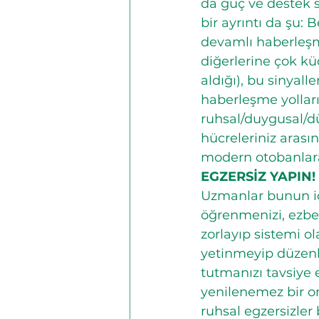
da güç ve destek sa
bir ayrıntı da şu: 
devamlı haberleşme 
diğerlerine çok kü
aldığı), bu sinyalle
haberleşme yolların
ruhsal/duygusal/dü
hücreleriniz arasınd
modern otobanlara 
EGZERSİZ YAPIN!
Uzmanlar bunun içi
öğrenmenizi, ezber
zorlayıp sistemi o
yetinmeyip düzenl
tutmanızı tavsiye 
yenilenemez bir org
ruhsal egzersizle