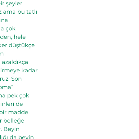
r şeyler 
 ama bu tatlı 
ına 
ha çok 
nden, hele 
ker düştükçe 
m 
 azaldıkça 
irmeye kadar 
ruz. Son 
koma” 
ha pek çok 
inleri de 
 bir madde 
 belleğe 
. Beyin 
ığı da beyin 