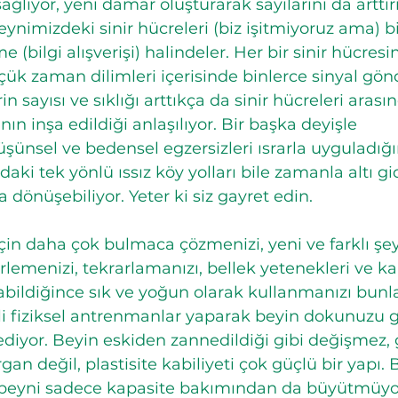
ğlıyor, yeni damar oluşturarak sayılarını da arttır
Beynimizdeki sinir hücreleri (biz işitmiyoruz ama) bir
(bilgi alışverişi) halindeler. Her bir sinir hücresin
çük zaman dilimleri içerisinde binlerce sinyal gönd
rin sayısı ve sıklığı arttıkça da sinir hücreleri arası
ın inşa edildiği anlaşılıyor. Bir başka deyişle 
şünsel ve bedensel egzersizleri ısrarla uyguladığın
aki tek yönlü ıssız köy yolları bile zamanla altı gidi
dönüşebiliyor. Yeter ki siz gayret edin.
n daha çok bulmaca çözmenizi, yeni ve farklı şey
lemenizi, tekrarlamanızı, bellek yetenekleri ve ka
labildiğince sık ve yoğun olarak kullanmanızı bunla
i fiziksel antrenmanlar yaparak beyin dokunuzu g
ediyor. Beyin eskiden zannedildiği gibi değişmez, 
an değil, plastisite kabiliyeti çok güçlü bir yapı.
r beyni sadece kapasite bakımından da büyütmüyor