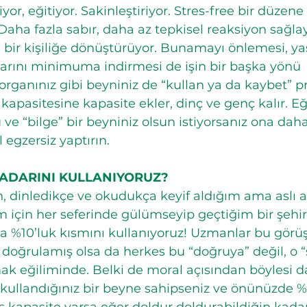
r, eğitiyor. Sakinleştiriyor. Stres-free bir düzene
. Daha fazla sabır, daha az tepkisel reaksiyon sağla
bir kişiliğe dönüştürüyor. Bunamayı önlemesi, yaşlıl
larını minimuma indirmesi de işin bir başka yönü
rganınız gibi beyniniz de “kullan ya da kaybet” pre
a kapasitesine kapasite ekler, dinç ve genç kalır. E
ve “bilge” bir beyniniz olsun istiyorsanız ona dah
 egzersiz yaptırın.
KADARINI KULLANIYORUZ?
 dinledikçe ve okudukça keyif aldığım ama aslı as
m için her seferinde gülümseyip geçtiğim bir şehir 
la %10’luk kısmını kullanıyoruz! Uzmanlar bu görü
doğrulamış olsa da herkes bu “doğruya” değil, o “
k eğiliminde. Belki de moral açısından böylesi da
kullandığınız bir beyne sahipseniz ve önünüzde %9