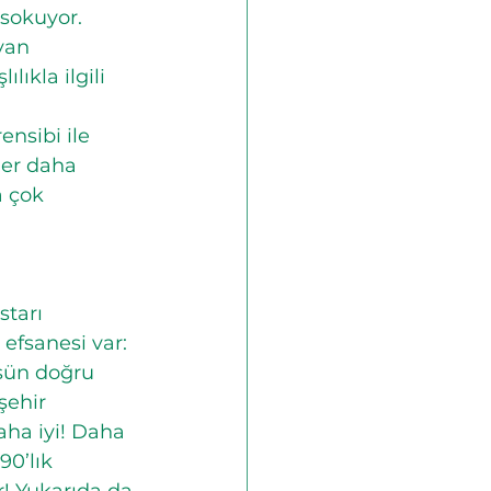
 sokuyor. 
yan 
ıkla ilgili 
nsibi ile 
ğer daha 
a çok 
tarı 
efsanesi var: 
şün doğru 
şehir 
ha iyi! Daha 
0’lık 