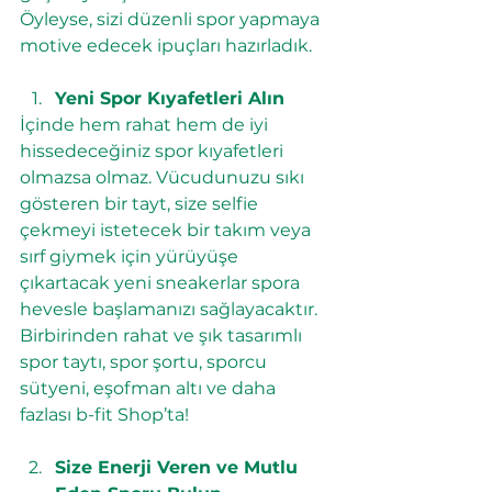
Öyleyse, sizi düzenli spor yapmaya 
motive edecek ipuçları hazırladık.
Yeni Spor Kıyafetleri Alın
İçinde hem rahat hem de iyi 
hissedeceğiniz spor kıyafetleri 
olmazsa olmaz. Vücudunuzu sıkı 
gösteren bir tayt, size selfie 
çekmeyi istetecek bir takım veya 
sırf giymek için yürüyüşe 
çıkartacak yeni sneakerlar spora 
hevesle başlamanızı sağlayacaktır.
Birbirinden rahat ve şık tasarımlı 
spor taytı, spor şortu, sporcu 
sütyeni, eşofman altı ve daha 
fazlası 
b-fit Shop
’ta!
Size Enerji Veren ve Mutlu 