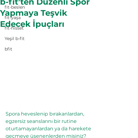
b-fit’ten Düzenli Spor
fit-beslen
Yapmaya Teşvik
fit-yaşa
Edecek İpuçları
fit-hisset
Yeşil b-fit
bfit
Spora heveslenip bırakanlardan, 
egzersiz seanslarını bir rutine 
oturtamayanlardan ya da harekete 
geçmeye üşenenlerden misiniz? 